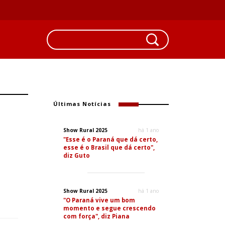
Últimas Notícias
Show Rural 2025
há 1 ano
"Esse é o Paraná que dá certo,
esse é o Brasil que dá certo",
diz Guto
Show Rural 2025
há 1 ano
"O Paraná vive um bom
momento e segue crescendo
com força", diz Piana