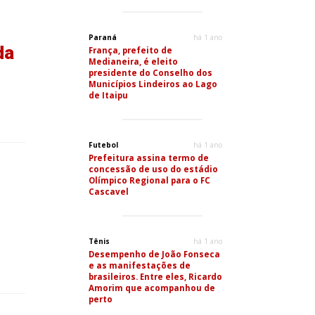
Paraná
há 1 ano
da
França, prefeito de
Medianeira, é eleito
presidente do Conselho dos
Municípios Lindeiros ao Lago
de Itaipu
Futebol
há 1 ano
Prefeitura assina termo de
concessão de uso do estádio
Olímpico Regional para o FC
Cascavel
Tênis
há 1 ano
Desempenho de João Fonseca
e as manifestações de
brasileiros. Entre eles, Ricardo
Amorim que acompanhou de
perto