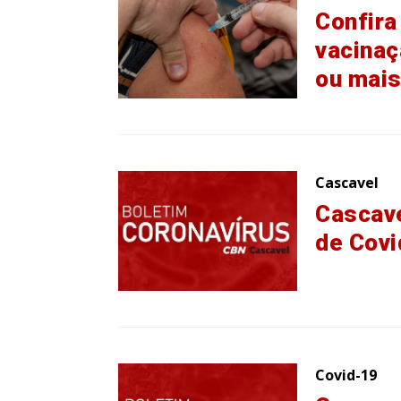
Confira
vacinaç
ou mai
Cascavel
Cascave
de Covi
Covid-19