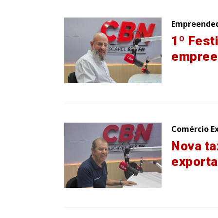
Empreende
1º Fest
empree
Comércio Ex
Nova ta
export