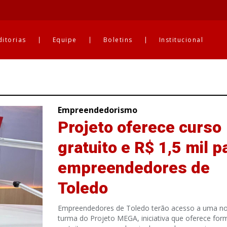
ditorias
Equipe
Boletins
Institucional
Empreendedorismo
Projeto oferece curso
gratuito e R$ 1,5 mil p
empreendedores de
Toledo
Empreendedores de Toledo terão acesso a uma n
turma do Projeto MEGA, iniciativa que oferece fo