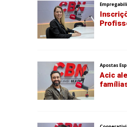
Empregabil
Inscriç
Profiss
Apostas Esp
Acic al
família
Cooperativ