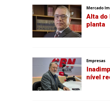
Mercado Imo
Alta do
planta
Empresas
Inadim
nível r