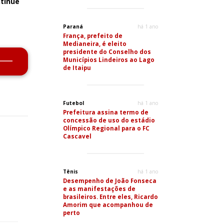
tinue
Paraná
há 1 ano
França, prefeito de
Medianeira, é eleito
presidente do Conselho dos
Municípios Lindeiros ao Lago
de Itaipu
Futebol
há 1 ano
Prefeitura assina termo de
concessão de uso do estádio
Olímpico Regional para o FC
Cascavel
Tênis
há 1 ano
Desempenho de João Fonseca
e as manifestações de
brasileiros. Entre eles, Ricardo
Amorim que acompanhou de
perto