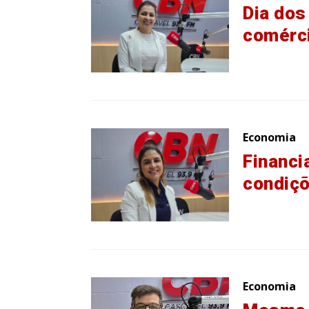
Dia do
comérci
Economia
Financi
condiçõ
Economia