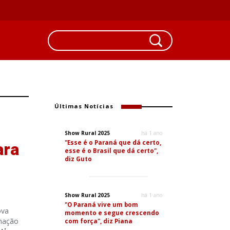
Últimas Notícias
Show Rural 2025
há 1 ano
"Esse é o Paraná que dá certo,
ara
esse é o Brasil que dá certo",
diz Guto
Show Rural 2025
há 1 ano
"O Paraná vive um bom
ova
momento e segue crescendo
rmação
com força", diz Piana