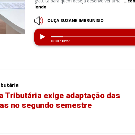
gratuita para quem deseja desenvolver uma i
…con
lendo
OUÇA SUZANE IMBRUNISIO
00:00
/
10:27
ibutária
 Tributária exige adaptação das
as no segundo semestre