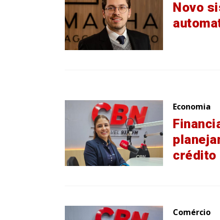
Novo si
automa
Economia
Financi
planeja
crédito
Comércio