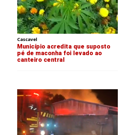
Cascavel
Município acredita que suposto
pé de maconha foi levado ao
canteiro central