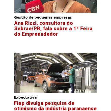
Gestão de pequenas empresas
Ana Rizzi, consultora do
Sebrae/PR, fala sobre a 1ª Feira
do Empreendedor
Expectativa
Fiep divulga pesquisa de
otimismo da indústria paranaense