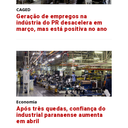
CAGED
Geração de empregos na
indústria do PR desacelera em
março, mas está positiva no ano
Economia
Após três quedas, confiança do
industrial paranaense aumenta
em abril