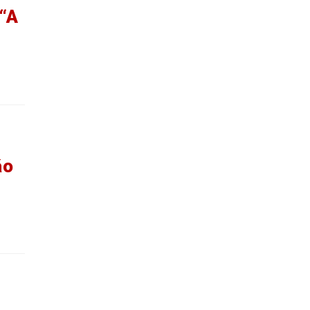
 “A
ão