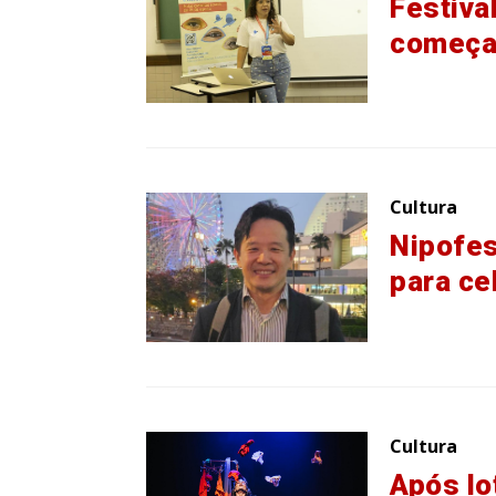
Festival
começa
Cultura
Nipofes
para ce
Cultura
Após lo