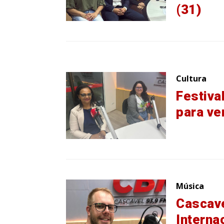
(31)
Cultura
Festiva
para ve
Música
Cascave
Interna