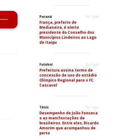
Paraná
há 1 ano
França, prefeito de
Medianeira, é eleito
presidente do Conselho dos
Municípios Lindeiros ao Lago
de Itaipu
Futebol
há 1 ano
Prefeitura assina termo de
concessão de uso do estádio
Olímpico Regional para o FC
Cascavel
Tênis
há 1 ano
Desempenho de João Fonseca
e as manifestações de
brasileiros. Entre eles, Ricardo
Amorim que acompanhou de
perto