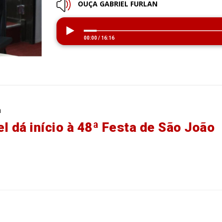
OUÇA GABRIEL FURLAN
00:00
/
16:16
a
l dá início à 48ª Festa de São João