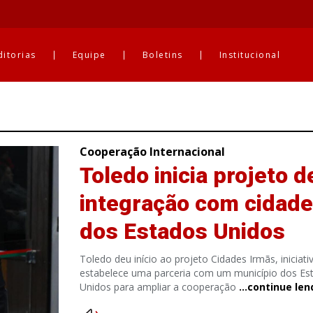
ditorias
Equipe
Boletins
Institucional
Cooperação Internacional
Toledo inicia projeto d
integração com cidade
dos Estados Unidos
Toledo deu início ao projeto Cidades Irmãs, iniciati
estabelece uma parceria com um município dos Es
Unidos para ampliar a cooperação
…continue len