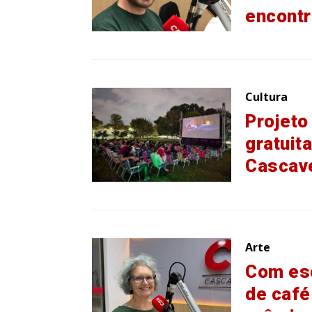
encontr
Cultura
Projeto
gratuita
Cascav
Arte
Com esc
de café