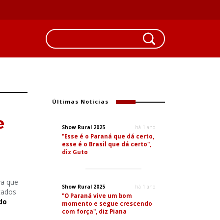
Últimas Notícias
e
Show Rural 2025
há 1 ano
"Esse é o Paraná que dá certo,
esse é o Brasil que dá certo",
diz Guto
va que
Show Rural 2025
há 1 ano
tados
"O Paraná vive um bom
do
momento e segue crescendo
com força", diz Piana