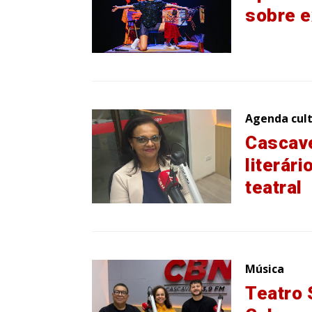
sobre e
Agenda cult
Cascave
literár
teatral
Música
Teatro 