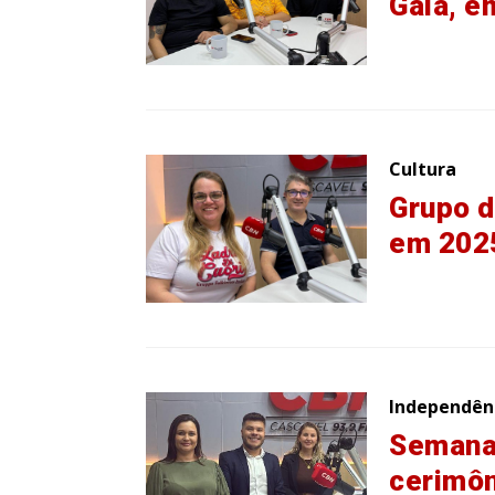
Gala, e
Cultura
Grupo d
em 202
Independênc
Semana
cerimôn