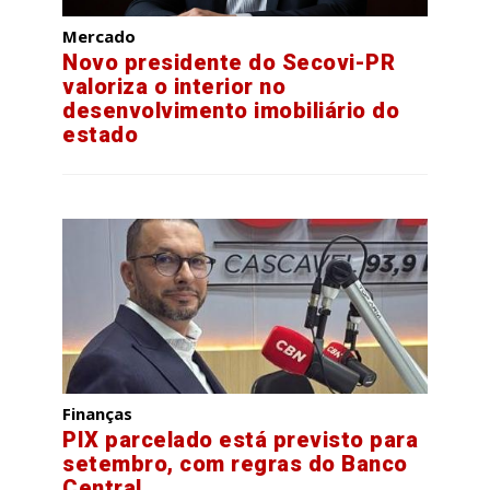
Mercado
Novo presidente do Secovi-PR
valoriza o interior no
desenvolvimento imobiliário do
estado
Finanças
PIX parcelado está previsto para
setembro, com regras do Banco
Central