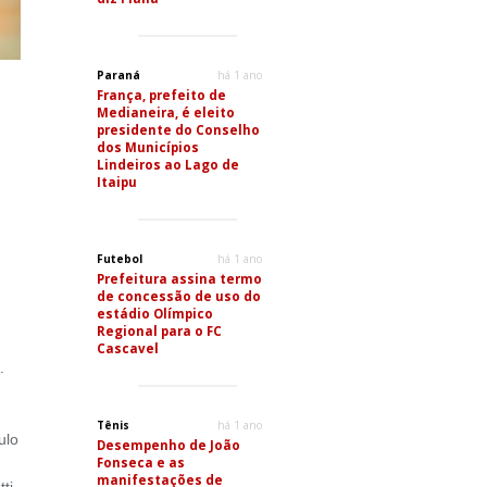
Paraná
há 1 ano
França, prefeito de
Medianeira, é eleito
presidente do Conselho
dos Municípios
Lindeiros ao Lago de
Itaipu
Futebol
há 1 ano
Prefeitura assina termo
de concessão de uso do
estádio Olímpico
Regional para o FC
Cascavel
.
Tênis
há 1 ano
ulo
Desempenho de João
Fonseca e as
manifestações de
ti,