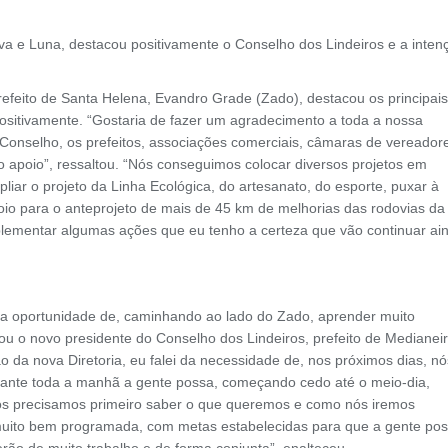
lva e Luna, destacou positivamente o Conselho dos Lindeiros e a inten
efeito de Santa Helena, Evandro Grade (Zado), destacou os principais
positivamente. “Gostaria de fazer um agradecimento a toda a nossa
o Conselho, os prefeitos, associações comerciais, câmaras de vereador
o apoio”, ressaltou. “Nós conseguimos colocar diversos projetos em
iar o projeto da Linha Ecológica, do artesanato, do esporte, puxar à
poio para o anteprojeto de mais de 45 km de melhorias das rodovias da
plementar algumas ações que eu tenho a certeza que vão continuar ai
e a oportunidade de, caminhando ao lado do Zado, aprender muito
ou o novo presidente do Conselho dos Lindeiros, prefeito de Medianeir
 da nova Diretoria, eu falei da necessidade de, nos próximos dias, nó
ante toda a manhã a gente possa, começando cedo até o meio-dia,
 Nós precisamos primeiro saber o que queremos e como nós iremos
 muito bem programada, com metas estabelecidas para que a gente po
rão de muito trabalho e de forma conjunta”, enalteceu.