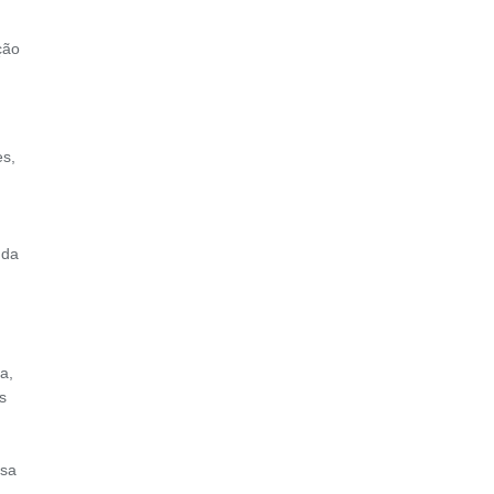
ção
es,
nda
a,
s
ssa