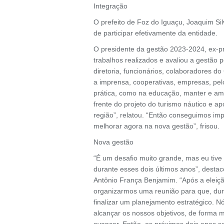
Integração
O prefeito de Foz do Iguaçu, Joaquim Si
de participar efetivamente da entidade.
O presidente da gestão 2023-2024, ex-pr
trabalhos realizados e avaliou a gestão 
diretoria, funcionários, colaboradores d
a imprensa, cooperativas, empresas, pel
prática, como na educação, manter e ampl
frente do projeto do turismo náutico e a
região”, relatou. “Então conseguimos im
melhorar agora na nova gestão”, frisou.
Nova gestão
“É um desafio muito grande, mas eu tiv
durante esses dois últimos anos”, destac
Antônio França Benjamim. “Após a eleição
organizarmos uma reunião para que, dur
finalizar um planejamento estratégico.
alcançar os nossos objetivos, de forma
avançar. Então, os próximos dois anos se