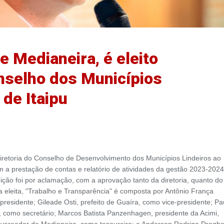
e Medianeira, é eleito
nselho dos Municípios
 de Itaipu
a diretoria do Conselho de Desenvolvimento dos Municípios Lindeiros ao
 a prestação de contas e relatório de atividades da gestão 2023-2024
ção foi por aclamação, com a aprovação tanto da diretoria, quanto do
a eleita, "Trabalho e Transparência" é composta por Antônio França
residente; Gileade Osti, prefeito de Guaíra, como vice-presidente; Pa
, como secretário; Marcos Batista Panzenhagen, presidente da Acimi,
, vereador de Medianeira, como tesoureiro; e Anderson Rodrigo Draghet