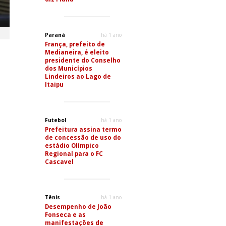
Paraná
há 1 ano
França, prefeito de
Medianeira, é eleito
presidente do Conselho
dos Municípios
Lindeiros ao Lago de
Itaipu
Futebol
há 1 ano
Prefeitura assina termo
de concessão de uso do
estádio Olímpico
Regional para o FC
Cascavel
Tênis
há 1 ano
Desempenho de João
Fonseca e as
manifestações de