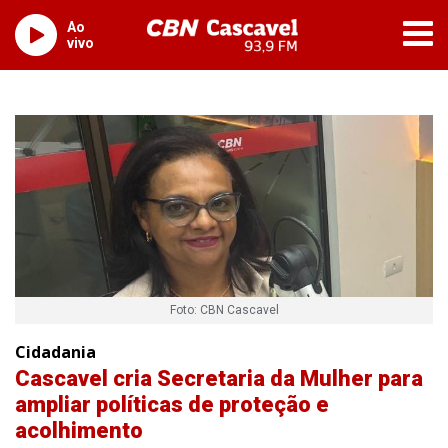
Ao
vivo
Foto: CBN Cascavel
Cidadania
Cascavel cria Secretaria da Mulher para
ampliar políticas de proteção e
acolhimento