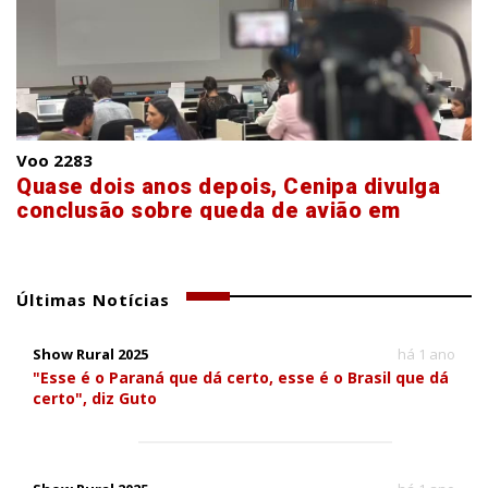
Voo 2283
Quase dois anos depois, Cenipa divulga
conclusão sobre queda de avião em
Vinhedo
Últimas Notícias
Show Rural 2025
há 1 ano
"Esse é o Paraná que dá certo, esse é o Brasil que dá
certo", diz Guto