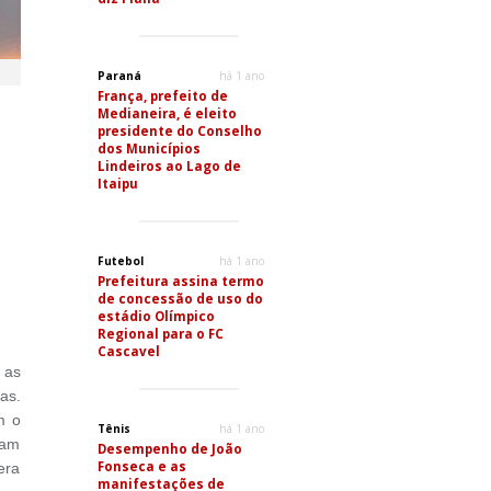
Paraná
há 1 ano
França, prefeito de
Medianeira, é eleito
presidente do Conselho
dos Municípios
Lindeiros ao Lago de
Itaipu
Futebol
há 1 ano
Prefeitura assina termo
de concessão de uso do
estádio Olímpico
Regional para o FC
Cascavel
 as
as.
m o
Tênis
há 1 ano
iam
Desempenho de João
Fonseca e as
era
manifestações de