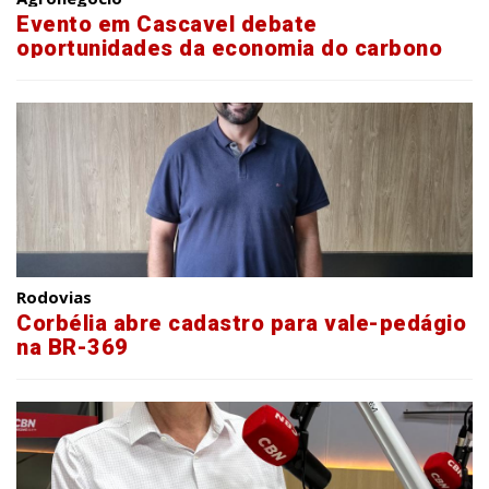
Evento em Cascavel debate
oportunidades da economia do carbono
no agro
Rodovias
Corbélia abre cadastro para vale-pedágio
na BR-369