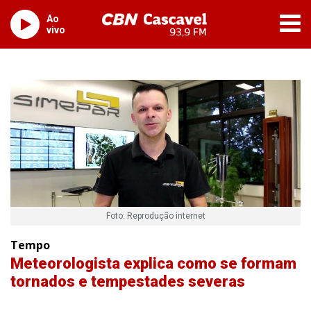
Ao
vivo
Foto: Reprodução internet
Tempo
Meteorologista explica como se formam
tornados e tempestades severas