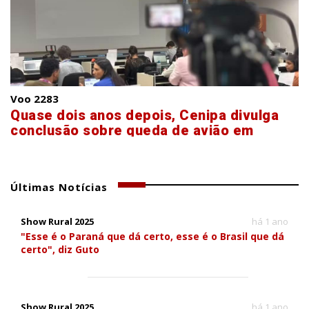
Voo 2283
Quase dois anos depois, Cenipa divulga
conclusão sobre queda de avião em
Vinhedo
Últimas Notícias
Show Rural 2025
há 1 ano
"Esse é o Paraná que dá certo, esse é o Brasil que dá
certo", diz Guto
Show Rural 2025
há 1 ano