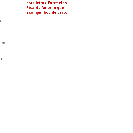
brasileiros. Entre eles,
Ricardo Amorim que
acompanhou de perto
a
com
 a