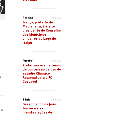
Paraná
há 1 ano
França, prefeito de
Medianeira, é eleito
presidente do Conselho
dos Municípios
Lindeiros ao Lago de
Itaipu
Futebol
há 1 ano
Prefeitura assina termo
de concessão de uso do
estádio Olímpico
a
Regional para o FC
Cascavel
com
Tênis
há 1 ano
Desempenho de João
Fonseca e as
 a
manifestações de