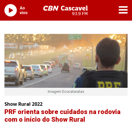
Ao
vivo
Imagem Ecocataratas
Show Rural 2022
PRF orienta sobre cuidados na rodovia
com o início do Show Rural