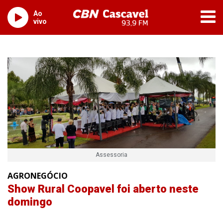
Ao
vivo
Assessoria
AGRONEGÓCIO
Show Rural Coopavel foi aberto neste
domingo