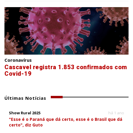
Coronavírus
Cascavel registra 1.853 confirmados com
Covid-19
Últimas Notícias
Show Rural 2025
há 1 ano
"Esse é o Paraná que dá certo, esse é o Brasil que dá
certo", diz Guto