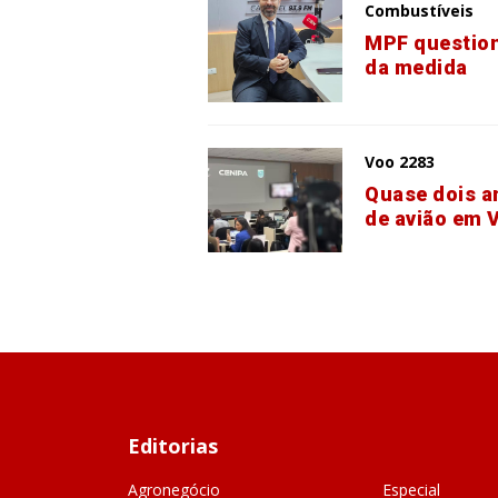
Combustíveis
MPF question
da medida
Voo 2283
Quase dois a
de avião em 
Editorias
Agronegócio
Especial