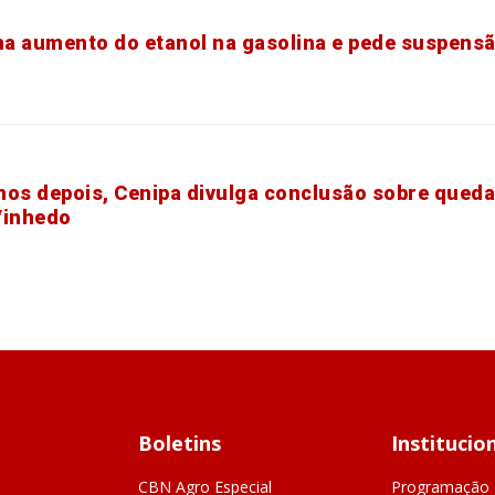
a aumento do etanol na gasolina e pede suspens
nos depois, Cenipa divulga conclusão sobre qued
Vinhedo
Boletins
Institucio
CBN Agro Especial
Programação