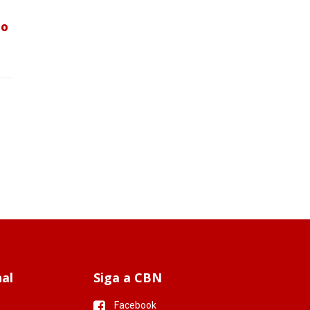
ão
a
nal
Siga a CBN
Facebook