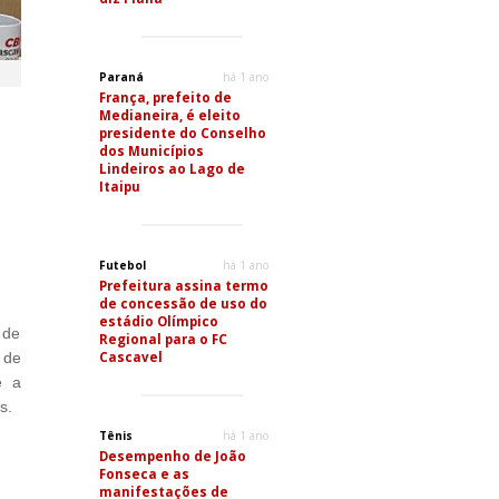
Paraná
há 1 ano
França, prefeito de
Medianeira, é eleito
presidente do Conselho
dos Municípios
Lindeiros ao Lago de
Itaipu
Futebol
há 1 ano
Prefeitura assina termo
de concessão de uso do
estádio Olímpico
 de
Regional para o FC
Cascavel
 de
e a
s.
Tênis
há 1 ano
Desempenho de João
Fonseca e as
manifestações de