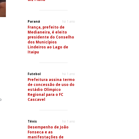
Paraná
há 1 ano
França, prefeito de
Medianeira, é eleito
presidente do Conselho
dos Municípios
Lindeiros ao Lago de
Itaipu
Futebol
há 1 ano
Prefeitura assina termo
de concessão de uso do
estádio Olímpico
Regional para o FC
o
Cascavel
Tênis
há 1 ano
Desempenho de João
Fonseca e as
manifestações de