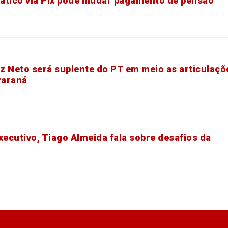
ático via Pix pode mudar pagamento de pensão
z Neto será suplente do PT em meio as articulaçõ
Paraná
xecutivo, Tiago Almeida fala sobre desafios da