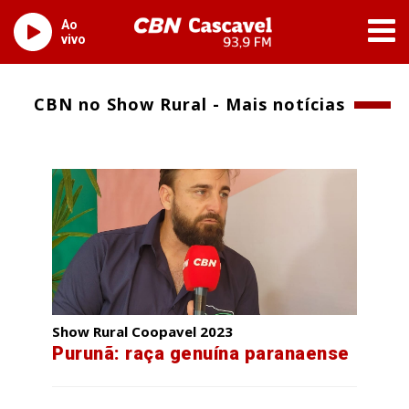
Ao
vivo
CBN no Show Rural - Mais notícias
Show Rural Coopavel 2023
Purunã: raça genuína paranaense