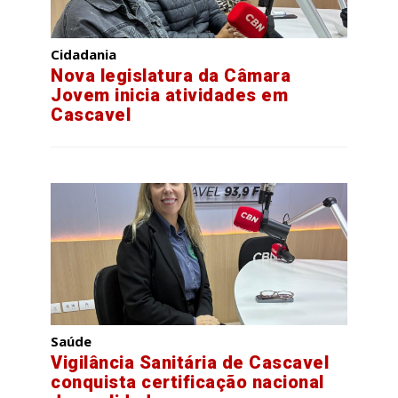
Cidadania
Nova legislatura da Câmara
Jovem inicia atividades em
Cascavel
Saúde
Vigilância Sanitária de Cascavel
conquista certificação nacional