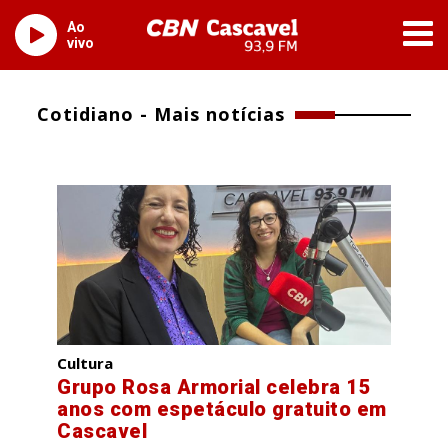
Ao
vivo
Cotidiano - Mais notícias
Cultura
Grupo Rosa Armorial celebra 15
anos com espetáculo gratuito em
Cascavel