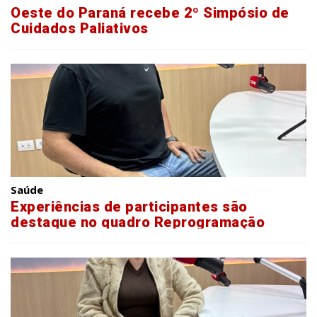
Oeste do Paraná recebe 2º Simpósio de
Cuidados Paliativos
Saúde
Experiências de participantes são
destaque no quadro Reprogramação
Metabólica