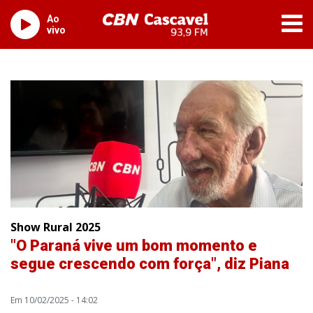
Ao
vivo
Show Rural 2025
"O Paraná vive um bom momento e
segue crescendo com força", diz Piana
Em 10/02/2025 - 14:02