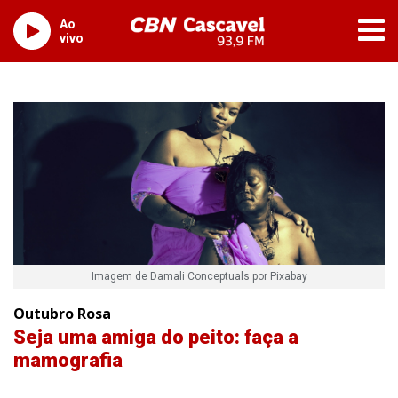
Ao
vivo
Imagem de Damali Conceptuals por Pixabay
Outubro Rosa
Seja uma amiga do peito: faça a
mamografia