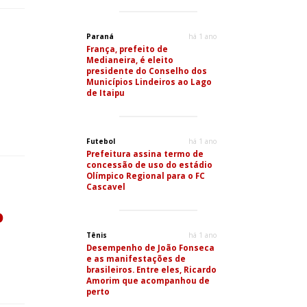
Paraná
há 1 ano
França, prefeito de
Medianeira, é eleito
presidente do Conselho dos
Municípios Lindeiros ao Lago
de Itaipu
Futebol
há 1 ano
Prefeitura assina termo de
concessão de uso do estádio
Olímpico Regional para o FC
Cascavel
o
Tênis
há 1 ano
Desempenho de João Fonseca
e as manifestações de
brasileiros. Entre eles, Ricardo
Amorim que acompanhou de
perto