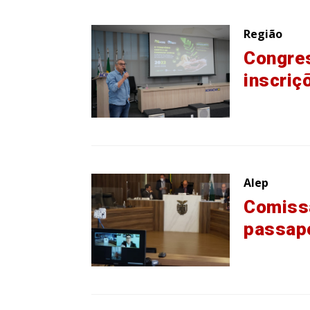
Região
Congre
inscriç
Alep
Comissã
passapo