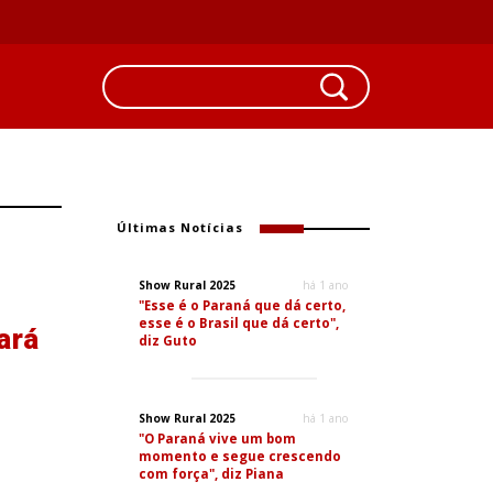
Últimas Notícias
Show Rural 2025
há 1 ano
"Esse é o Paraná que dá certo,
esse é o Brasil que dá certo",
ará
diz Guto
Show Rural 2025
há 1 ano
"O Paraná vive um bom
momento e segue crescendo
com força", diz Piana