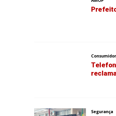
AMOP
Prefeit
Consumido
Telefon
reclam
Segurança