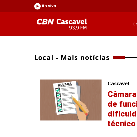
Ao vivo
E
Local - Mais notícias
Cascavel
Câmara 
de fun
dificul
técnico