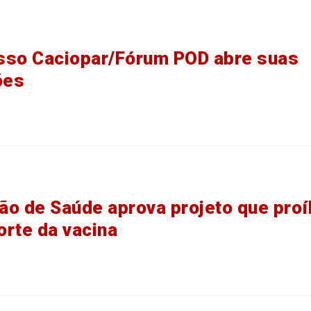
sso Caciopar/Fórum POD abre suas
ões
o de Saúde aprova projeto que proí
rte da vacina