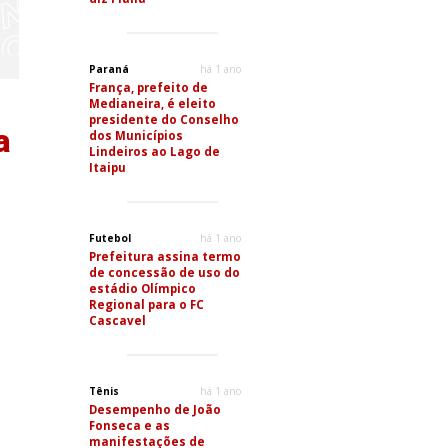
Paraná
há 1 ano
França, prefeito de
Medianeira, é eleito
presidente do Conselho
a
dos Municípios
Lindeiros ao Lago de
Itaipu
Futebol
há 1 ano
Prefeitura assina termo
de concessão de uso do
estádio Olímpico
Regional para o FC
Cascavel
Tênis
há 1 ano
Desempenho de João
Fonseca e as
manifestações de