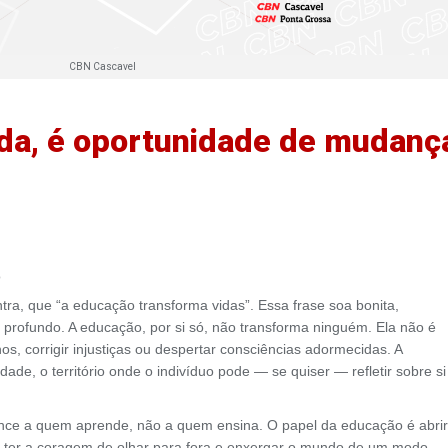
CBN Cascavel
da, é oportunidade de mudanç
o
, que “a educação transforma vidas”. Essa frase soa bonita,
rofundo. A educação, por si só, não transforma ninguém. Ela não é
, corrigir injustiças ou despertar consciências adormecidas. A
ade, o território onde o indivíduo pode — se quiser — refletir sobre si
ence a quem aprende, não a quem ensina. O papel da educação é abrir
 ter a coragem de olhar para fora e enxergar o mundo de um modo