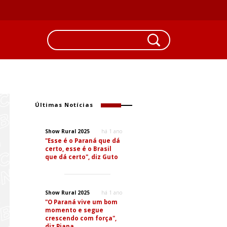
Últimas Notícias
Show Rural 2025
há 1 ano
"Esse é o Paraná que dá
certo, esse é o Brasil
que dá certo", diz Guto
Show Rural 2025
há 1 ano
"O Paraná vive um bom
momento e segue
crescendo com força",
diz Piana