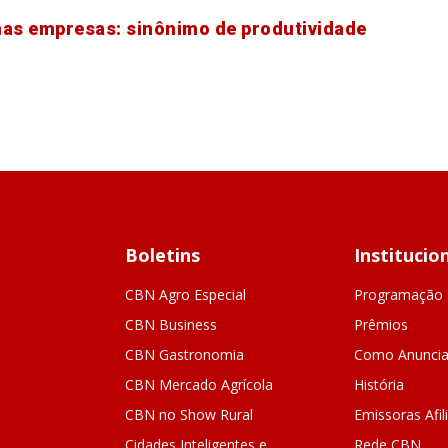
nas empresas: sinônimo de produtividade
Boletins
Institucio
CBN Agro Especial
Programação
CBN Business
Prêmios
CBN Gastronomia
Como Anuncia
CBN Mercado Agrícola
História
CBN no Show Rural
Emissoras Afil
Cidades Inteligentes e
Rede CBN