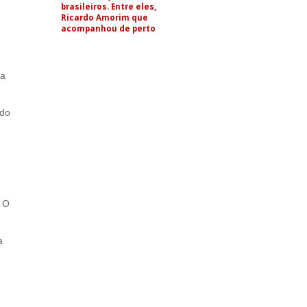
brasileiros. Entre eles,
Ricardo Amorim que
acompanhou de perto
ia
 do
. O
a