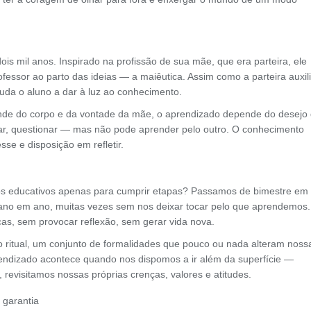
s mil anos. Inspirado na profissão de sua mãe, que era parteira, ele
ofessor ao parto das ideias — a maiêutica. Assim como a parteira auxil
ajuda o aluno a dar à luz ao conhecimento.
de do corpo e da vontade da mãe, o aprendizado depende do desejo
car, questionar — mas não pode aprender pelo outro. O conhecimento
se e disposição em refletir.
os educativos apenas para cumprir etapas? Passamos de bimestre em
ano em ano, muitas vezes sem nos deixar tocar pelo que aprendemos
as, sem provocar reflexão, sem gerar vida nova.
 ritual, um conjunto de formalidades que pouco ou nada alteram noss
endizado acontece quando nos dispomos a ir além da superfície —
revisitamos nossas próprias crenças, valores e atitudes.
garantia