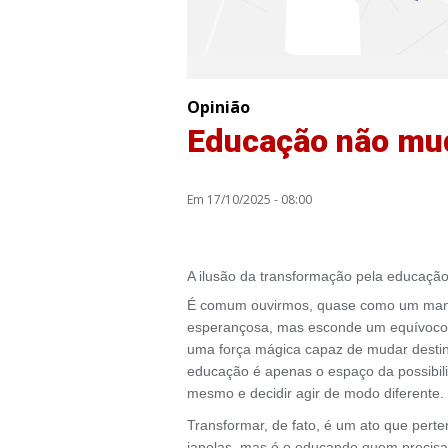
Opinião
Educação não mu
Em 17/10/2025 - 08:00
A ilusão da transformação pela educaçã
É comum ouvirmos, quase como um mantra
esperançosa, mas esconde um equívoco p
uma força mágica capaz de mudar destinos
educação é apenas o espaço da possibilid
mesmo e decidir agir de modo diferente.
Transformar, de fato, é um ato que pert
janelas, mas é o educando quem precisa