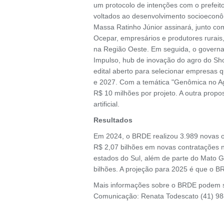
um protocolo de intenções com o prefeito
voltados ao desenvolvimento socioeconôm
Massa Ratinho Júnior assinará, junto co
Ocepar, empresários e produtores rurais
na Região Oeste. Em seguida, o govern
Impulso, hub de inovação do agro do Sh
edital aberto para selecionar empresa
e 2027. Com a temática "Genômica no Agr
R$ 10 milhões por projeto. A outra prop
artificial.
Resultados
Em 2024, o BRDE realizou 3.989 novas o
R$ 2,07 bilhões em novas contratações 
estados do Sul, além de parte do Mato G
bilhões. A projeção para 2025 é que o B
Mais informações sobre o BRDE podem s
Comunicação: Renata Todescato (41) 98