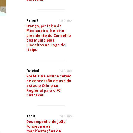
Paraná
há 1 ano
França, prefeito de
Medianeira, é eleito
presidente do Conselho
dos Municípios
Lindeiros ao Lago de
Itaipu
Futebol
há 1 ano
Prefeitura assina termo
de concessão de uso do
estádio Olímpico
Regional para o FC
Cascavel
Tênis
há 1 ano
Desempenho de João
Fonseca e as
manifestações de
o