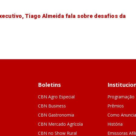
xecutivo, Tiago Almeida fala sobre desafios da
Boletins
Institucio
CBN Agro Especial
Programação
CBN Business
Prêmios
CBN Gastronomia
Como Anuncia
CBN Mercado Agrícola
História
CBN no Show Rural
Emissoras Afil