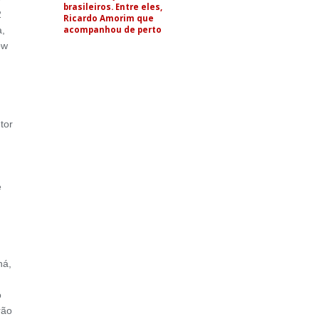
brasileiros. Entre eles,
2
Ricardo Amorim que
acompanhou de perto
a,
ow
tor
m
e
ná,
o
rão