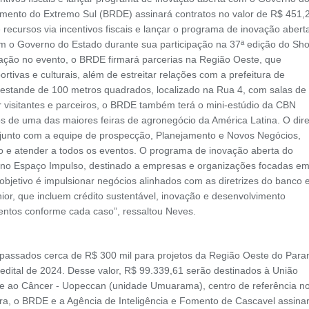
mento do Extremo Sul (BRDE) assinará contratos no valor de R$ 451,
 recursos via incentivos fiscais e lançar o programa de inovação abert
 o Governo do Estado durante sua participação na 37ª edição do Sh
ação no evento, o BRDE firmará parcerias na Região Oeste, que
rtivas e culturais, além de estreitar relações com a prefeitura de
 estande de 100 metros quadrados, localizado na Rua 4, com salas de
 visitantes e parceiros, o BRDE também terá o mini-estúdio da CBN
os de uma das maiores feiras de agronegócio da América Latina. O dire
 junto com a equipe de prospecção, Planejamento e Novos Negócios,
o e atender a todos os eventos. O programa de inovação aberta do
no Espaço Impulso, destinado a empresas e organizações focadas e
objetivo é impulsionar negócios alinhados com as diretrizes do banco 
or, que incluem crédito sustentável, inovação e desenvolvimento
mentos conforme cada caso”, ressaltou Neves.
 repassados cerca de R$ 300 mil para projetos da Região Oeste do Para
o edital de 2024. Desse valor, R$ 99.339,61 serão destinados à União
 ao Câncer - Uopeccan (unidade Umuarama), centro de referência n
eira, o BRDE e a Agência de Inteligência e Fomento de Cascavel assina