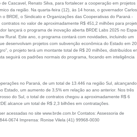
 de Cascavel, Renato Silva, para fortalecer a cooperação em projetos
ico da região. Na quarta-feira (12), às 14 horas, o governador Carlos
m o BRDE, o Sindicato e Organizações das Cooperativas do Paraná -
, contratos no valor de aproximadamente R$ 451,2 milhões para projet
ador lançará o programa de inovação aberta BRDE Labs 2025 no Espa
ow Rural. Este ano, o programa contará com novidades, incluindo um
s que desenvolvam projetos com subvenção econômica do Estado em 2
o", o projeto terá um montante total de R$ 20 milhões, distribuídos 
osta seguirá os padrões normais do programa, focando em inteligência
perações no Paraná, de um total de 13.446 na região Sul, alcançando
no Estado, um aumento de 3,5% em relação ao ano anterior. Nos três
rosso do Sul, o total de contratos chegou a aproximadamente R$ 6
RDE alcance um total de R$ 2,3 bilhões em contratações.
er acessadas no site www.brde.com.br Contatos: Assessoria de
844-0674 Imprensa: Ronise Vilela (41) 99968-0030