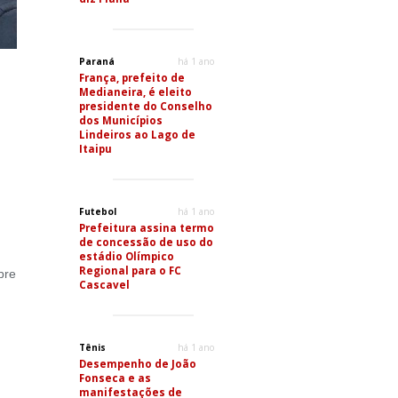
Paraná
há 1 ano
França, prefeito de
Medianeira, é eleito
presidente do Conselho
dos Municípios
Lindeiros ao Lago de
Itaipu
Futebol
há 1 ano
Prefeitura assina termo
de concessão de uso do
estádio Olímpico
Regional para o FC
bre
Cascavel
Tênis
há 1 ano
Desempenho de João
Fonseca e as
manifestações de