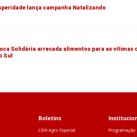
speridade lança campanha Natalizando
ca Solidária arrecada alimentos para as vítimas 
o Sul
Boletins
Institucio
CBN Agro Especial
Programação